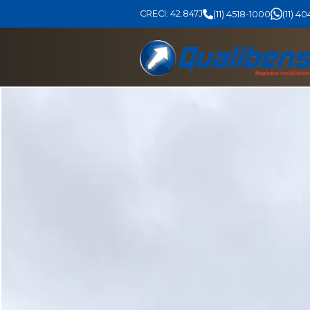
CRECI: 42.847J
(11) 4518-1000
(11) 4