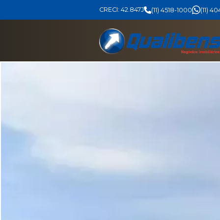
CRECI: 42.847J
(11) 4518-1000
(11) 4