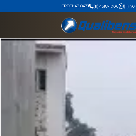
CRECI: 42.847J
(11) 4518-1000
(11) 4