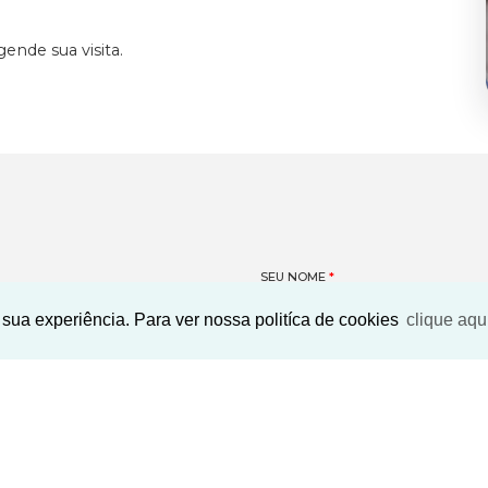
ende sua visita.
SEU NOME
*
sua experiência. Para ver nossa politíca de cookies
clique aqu
SEU E-MAIL
*
Encontrar
imóvel
SEU TELEFONE
*