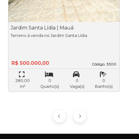
Jardim Santa Lídia | Mauá
J
Terreno à venda no Jardim Santa Lídia
R$ 500.000,00
Código. 3300
Código. 3300
280,00
0
0
0
m²
Quarto(s)
Vaga(s)
Banho(s)