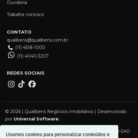
Ouvidoria
Trabalhe conosco
CONTATO
qualibens@qualibens.com.br
(11) 4518-1000
(11) 4040-3207
REDES SOCIAIS
© 2026 | Qualibens Negócios Imobiliários | Desenvolvido
por
Universal Software.
R. Campos Sales, 119 - Vila Bocaina, Mauá - SP, 09310-040
Usamos cookies para personalizar conteúdos e