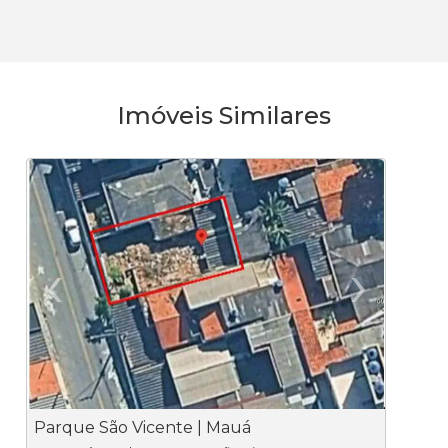
Imóveis Similares
‹
›
Previous
Ne
Parque São Vicente | Mauá
P