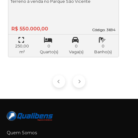
Terreno à venda no Parque São Vicente
R$ 550.000,00
Código. 3694
Código. 3694
250,00
0
0
0
m²
Quarto(s)
Vaga(s)
Banho(s)
Quem Somos