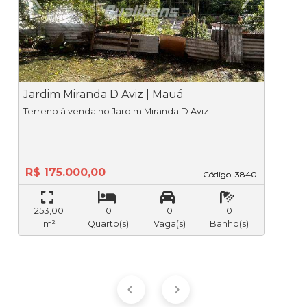
Previous
Ne
Jardim Miranda D Aviz | Mauá
J
Terreno à venda no Jardim Miranda D Aviz
R$ 175.000,00
Código. 3840
Código. 3840
253,00
0
0
0
m²
Quarto(s)
Vaga(s)
Banho(s)