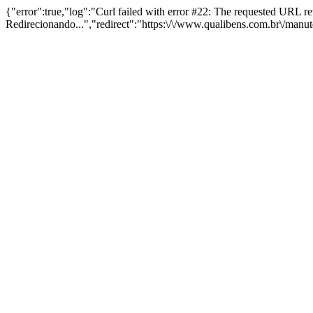
{"error":true,"log":"Curl failed with error #22: The requested URL 
Redirecionando...","redirect":"https:\/\/www.qualibens.com.br\/manu