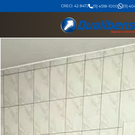
CRECI: 42.847J
(11) 4518-1000
(11) 4