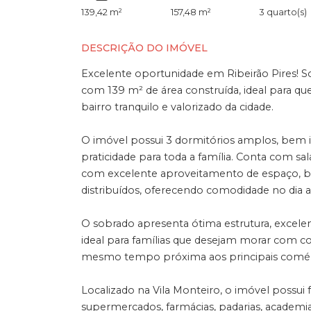
139,42 m²
157,48 m²
3 quarto(s)
DESCRIÇÃO DO IMÓVEL
Excelente oportunidade em Ribeirão Pires! S
com 139 m² de área construída, ideal para q
bairro tranquilo e valorizado da cidade.
O imóvel possui 3 dormitórios amplos, bem 
praticidade para toda a família. Conta com sa
com excelente aproveitamento de espaço, ba
distribuídos, oferecendo comodidade no dia a 
O sobrado apresenta ótima estrutura, excele
ideal para famílias que desejam morar com co
mesmo tempo próxima aos principais comérci
Localizado na Vila Monteiro, o imóvel possui f
supermercados, farmácias, padarias, academias