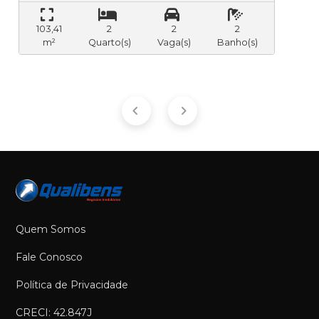
103,41
2
2
2
m²
Quarto(s)
Vaga(s)
Banho(s)
Quem Somos
Fale Conosco
Política de Privacidade
CRECI: 42.847J