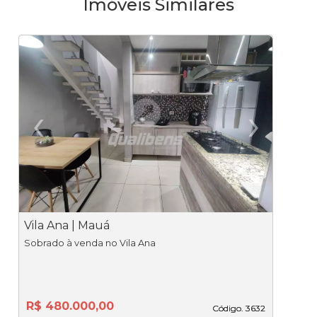
Imóveis Similares
‹
›
Previous
Ne
Vila Ana | Mauá
J
Sobrado à venda no Vila Ana
R$ 480.000,00
Código. 3632
Código. 3632