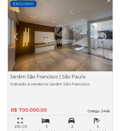
EXCLUSIVO
‹
›
Previous
Ne
Jardim São Francisco | São Paulo
J
Sobrado à venda no Jardim São Francisco
R$ 700.000,00
Código. 2466
Código. 2466
250,00
3
2
3