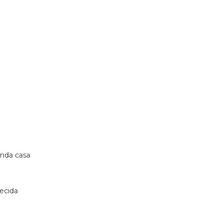
unda casa
ecida