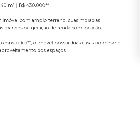
 240 m² | R$ 430.000**
 imóvel com amplo terreno, duas moradias
as grandes ou geração de renda com locação.
a construída**, o imóvel possui duas casas no mesmo
e aproveitamento dos espaços.