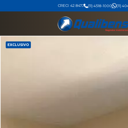
CRECI: 42.847J
(11) 4518-1000
(11) 4
EXCLUSIVO