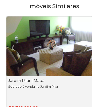
Imóveis Similares
‹
›
Previous
Ne
Jardim Pilar | Mauá
P
Sobrado à venda no Jardim Pilar