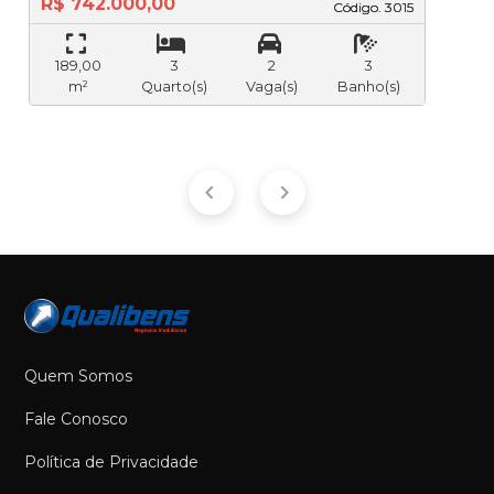
R$ 742.000,00
Código. 3015
Código. 3015
189,00
3
2
3
m²
Quarto(s)
Vaga(s)
Banho(s)
Quem Somos
Fale Conosco
Política de Privacidade