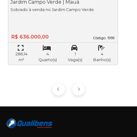
Jardim Campo Verde | Mauá
V
Sobrado à venda no Jardim Campo Verde
R$ 636.000,00
Código. 1959
Código. 1959
286,14
4
1
4
m²
Quarto(s)
Vaga(s)
Banho(s)