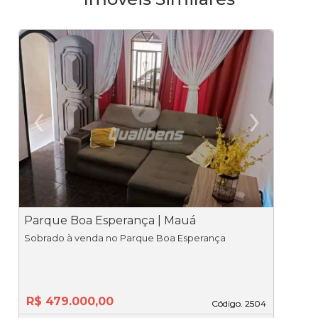
‹
›
Previous
Ne
Parque Boa Esperança | Mauá
V
Sobrado à venda no Parque Boa Esperança
R$ 479.000,00
Código. 2504
Código. 2504