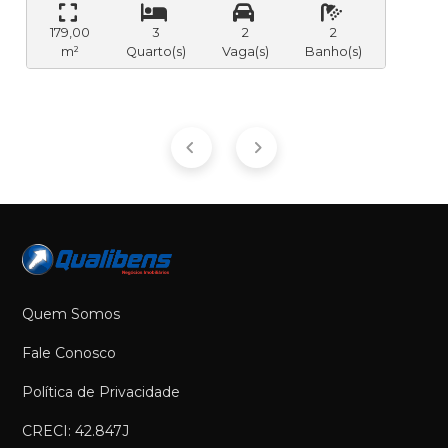
179,00
3
2
2
m²
Quarto(s)
Vaga(s)
Banho(s)
Quem Somos
Fale Conosco
Política de Privacidade
CRECI: 42.847J