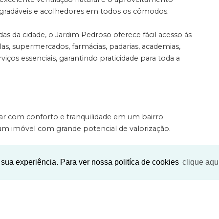
agradáveis e acolhedores em todos os cômodos.
s da cidade, o Jardim Pedroso oferece fácil acesso às
las, supermercados, farmácias, padarias, academias,
viços essenciais, garantindo praticidade para toda a
r com conforto e tranquilidade em um bairro
 um imóvel com grande potencial de valorização.
ente todos os diferenciais deste excelente sobrado!
sua experiência. Para ver nossa politíca de cookies
clique aqu