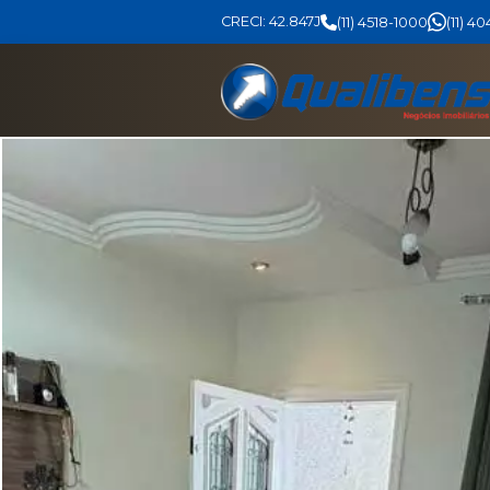
CRECI: 42.847J
(11) 4518-1000
(11) 4