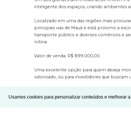
inteligente dos espaços, criando ambientes 
Localizado em uma das regiões mais procurada
principais vias de Mauá e está próximo a esco
transporte público e diversos comércios e ser
rotina.
Valor de venda: R$ 899.000,00.
Uma excelente opção para quem deseja mora
valorizado, ou para investidores que buscam
Agende sua visita e venha conhecer pessoalm
Usamos cookies para personalizar conteúdos e melhorar a 
CARACTERÍSTICAS INTERNAS
Área serviço
Lavabo
LAZER