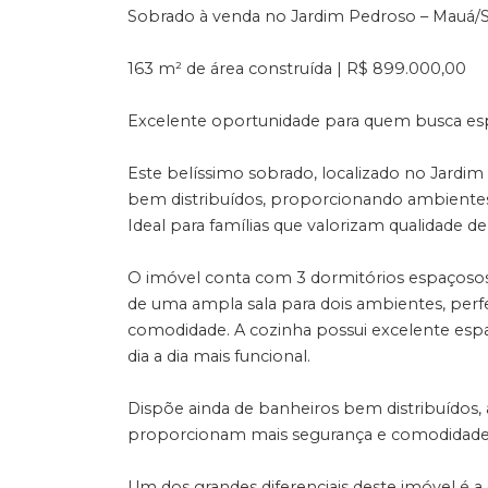
Sobrado à venda no Jardim Pedroso – Mauá/
163 m² de área construída | R$ 899.000,00
Excelente oportunidade para quem busca espa
Este belíssimo sobrado, localizado no Jardim
bem distribuídos, proporcionando ambientes 
Ideal para famílias que valorizam qualidade de 
O imóvel conta com 3 dormitórios espaçosos, 
de uma ampla sala para dois ambientes, perf
comodidade. A cozinha possui excelente espa
dia a dia mais funcional.
Dispõe ainda de banheiros bem distribuídos, 
proporcionam mais segurança e comodidade p
Um dos grandes diferenciais deste imóvel é a