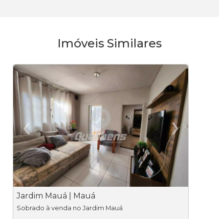
Imóveis Similares
‹
›
Previous
Ne
Jardim Mauá | Mauá
V
Sobrado à venda no Jardim Mauá