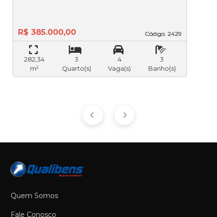
R$ 385.000,00
Código. 2429
Código. 2429
282,34
3
4
3
m²
Quarto(s)
Vaga(s)
Banho(s)
Quem Somos
Fale Conosco