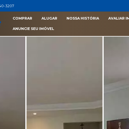
040-3207
COMPRAR
ALUGAR
NOSSA HISTÓRIA
AVALIAR I
ANUNCIE SEU IMÓVEL