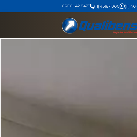
CRECI: 42.847J
(11) 4518-1000
(11) 4