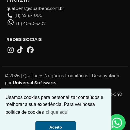
CONTATO
qualibens@qualibens.com.br
(11) 4518-1000
(11) 4040-3207
REDES SOCIAIS
© 2026 | Qualibens Negócios Imobiliários | Desenvolvido
por
Universal Software.
R. Campos Sales, 119 - Vila Bocaina, Mauá - SP, 09310-040
Usamos cookies para personalizar conteúdos e
melhorar a sua experiência. Para ver nossa
politíca de cookies
clique aqui
Aceito