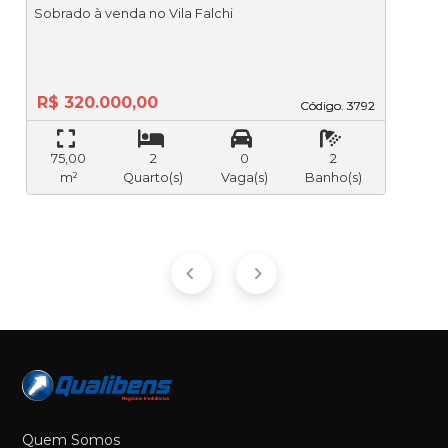
Sobrado à venda no Vila Falchi
R$ 320.000,00
Código. 3792
Código. 3792
75,00
2
0
2
m²
Quarto(s)
Vaga(s)
Banho(s)
Quem Somos