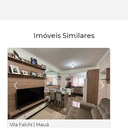
Imóveis Similares
‹
›
Previous
Ne
Vila Falchi | Mauá
V