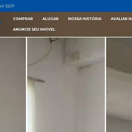
040-3207
COMPRAR
ALUGAR
NOSSA HISTÓRIA
AVALIAR I
ANUNCIE SEU IMÓVEL