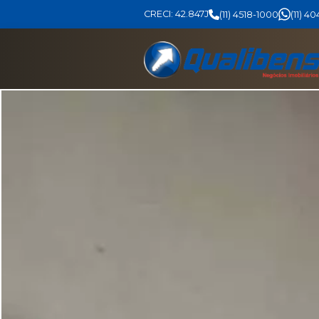
CRECI: 42.847J
(11) 4518-1000
(11) 4