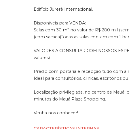
Edifício Jurerê Internacional.
Disponíveis para VENDA:
Salas com 30 m² no valor de R$ 280 mil (sem
(com sacada)Todas as salas contam com 1 ban
VALORES A CONSULTAR COM NOSSOS ESPECIAL
valores)
Prédio com portaria e recepção tudo com a me
Ideal para consultórios, clinicas, escritórios o
Localização privilegiada, no centro de Mauá, p
minutos do Mauá Plaza Shopping.
Venha nos conhecer!
CARACTERÍSTICAS INTERNAS