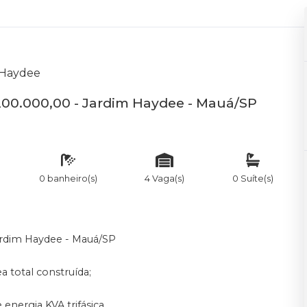
 Haydee
.200.000,00 - Jardim Haydee - Mauá/SP
0 banheiro(s)
4 Vaga(s)
0 Suíte(s)
ardim Haydee - Mauá/SP
a total construída;
 energia KVA trifásica.