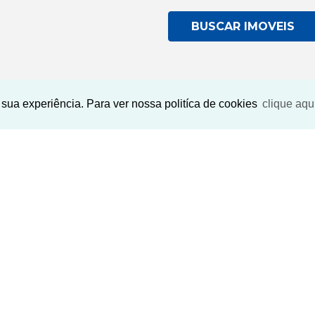
BUSCAR IMOVEIS
sua experiência. Para ver nossa politíca de cookies
clique aqu
Imóveis Similares
EXCLUSIVO
EXCLUSIVO
‹
›
‹
›
Previous
Next
Previ