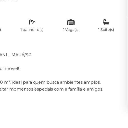
)
1 banheiro(s)
1 Vaga(s)
1 Suíte(s)
ANI – MAUÁ/SP
o imóvel!
0 m², ideal para quem busca ambientes amplos,
eitar momentos especiais com a família e amigos.