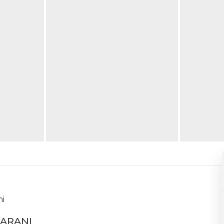
ni
UARANI