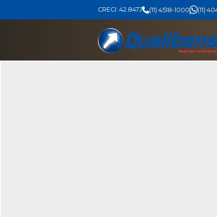
CRECI: 42.847J
(11) 4518-1000
(11) 4