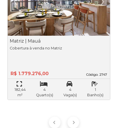
Previous
Ne
Matriz | Mauá
M
Cobertura à venda no Matriz
R$ 1.779.276,00
Código. 2747
Código. 2747
182,44
4
4
1
m²
Quarto(s)
Vaga(s)
Banho(s)