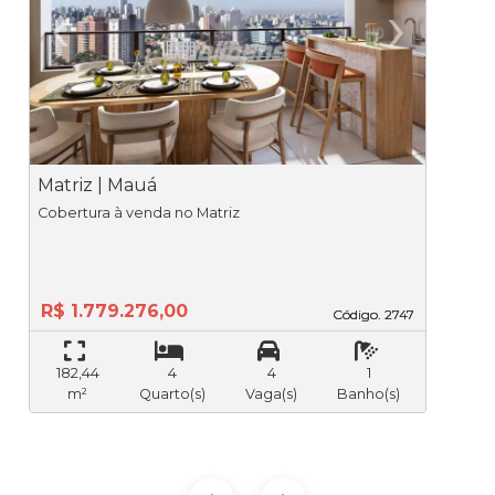
‹
›
Previous
Ne
Matriz | Mauá
M
Cobertura à venda no Matriz
R$ 1.779.276,00
Código. 2747
Código. 2747
182,44
4
4
1
m²
Quarto(s)
Vaga(s)
Banho(s)