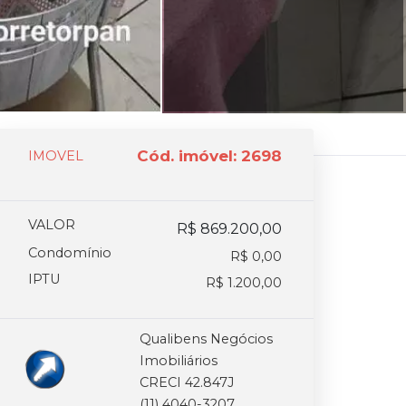
Cód. imóvel: 2698
IMOVEL
VALOR
R$ 869.200,00
Condomínio
R$ 0,00
IPTU
R$ 1.200,00
Qualibens Negócios
Imobiliários
CRECI 42.847J
(11) 4040-3207