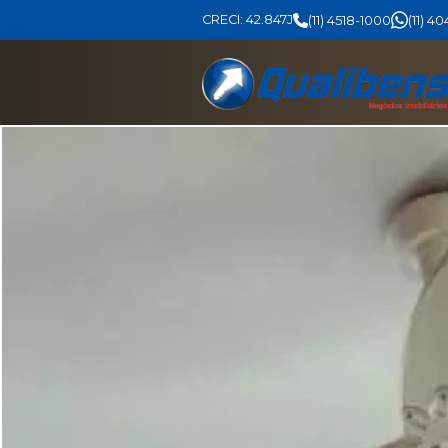
CRECI: 42.847J
(11) 4518-1000
(11) 4