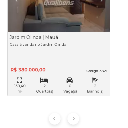
Previous
Ne
Jardim Olinda | Mauá
J
Casa à venda no Jardim Olinda
R$ 380.000,00
Código. 3821
Código. 3821
158,40
2
0
2
m²
Quarto(s)
Vaga(s)
Banho(s)