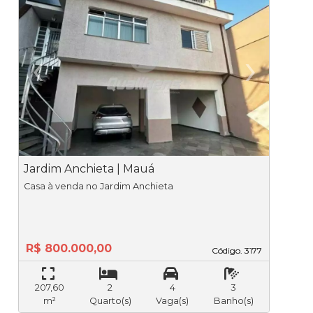
‹
›
Previous
Ne
Jardim Anchieta | Mauá
J
Casa à venda no Jardim Anchieta
R$ 800.000,00
Código. 3177
Código. 3177
207,60
2
4
3
m²
Quarto(s)
Vaga(s)
Banho(s)