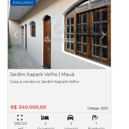
EXCLUSIVO
‹
›
Previous
Ne
Jardim Itapark Velho | Mauá
J
Casa à venda no Jardim Itapark Velho
R$ 340.000,00
Código. 3231
Código. 3231
282,00
2
2
1
m²
Quarto(s)
Vaga(s)
Banho(s)