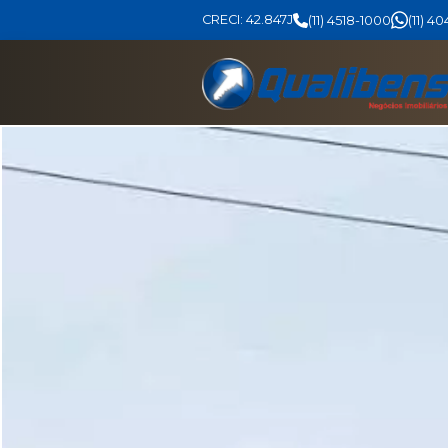
CRECI: 42.847J
(11) 4518-1000
(11) 4