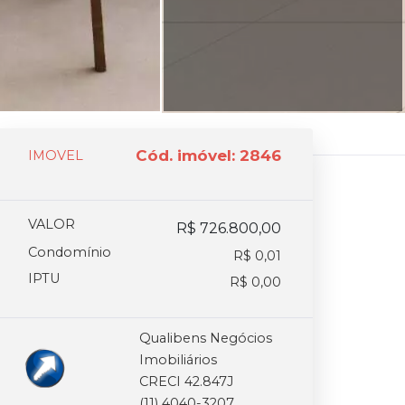
Cód. imóvel: 2846
IMOVEL
VALOR
R$ 726.800,00
Condomínio
R$ 0,01
IPTU
R$ 0,00
Qualibens Negócios
Imobiliários
CRECI 42.847J
(11) 4040-3207