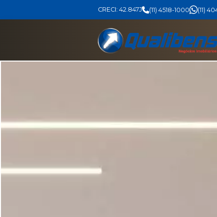
CRECI: 42.847J
(11) 4518-1000
(11) 4