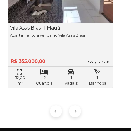
Vila Assis Brasil | Mauá
V
Apartamento à venda no Vila Assis Brasil
Apar
V
R$ 355.000,00
Código. 3758
Código. 3758
52,00
2
1
1
m²
Quarto(s)
Vaga(s)
Banho(s)