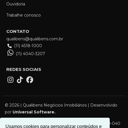
Ouvidoria
Trabalhe conosco
CONTATO
qualibens@qualibens.com.br
(11) 4518-1000
(11) 4040-3207
REDES SOCIAIS
© 2026 | Qualibens Negócios Imobiliários | Desenvolvido
por
Universal Software.
R. Campos Sales, 119 - Vila Bocaina, Mauá - SP, 09310-040
Usamos cookies para personalizar conteúdos e