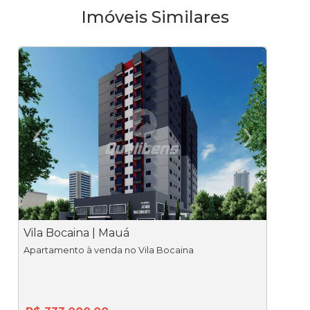
Imóveis Similares
‹
›
Previous
Ne
Vila Bocaina | Mauá
V
Apartamento à venda no Vila Bocaina
Apar
V