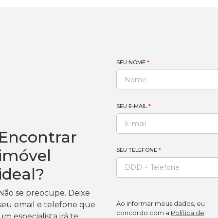
SEU NOME
*
SEU E-MAIL
*
Encontrar
imóvel
SEU TELEFONE
*
ideal?
Não se preocupe. Deixe
Ao informar meus dados, eu
seu email e telefone que
concordo com a
Política de
um especialista irá te