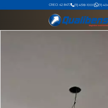
CRECI: 42.847J
(11) 4518-1000
(11) 4