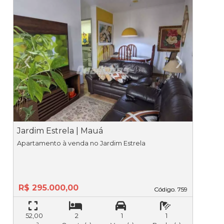
‹
›
Previous
Ne
Jardim Estrela | Mauá
P
Apartamento à venda no Jardim Estrela
R$ 295.000,00
Código. 759
Código. 759
52,00
2
1
1