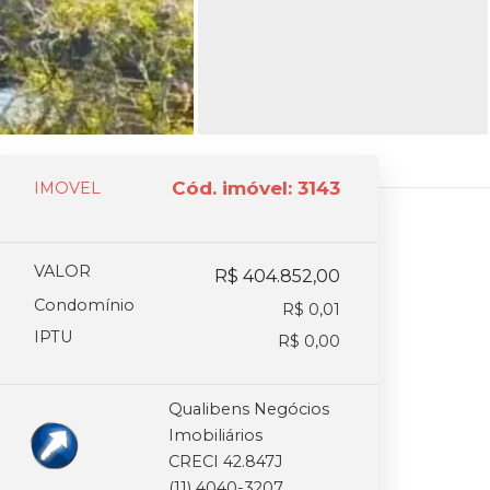
Cód. imóvel: 3143
IMOVEL
VALOR
R$ 404.852,00
Condomínio
R$ 0,01
IPTU
R$ 0,00
Qualibens Negócios
Imobiliários
CRECI 42.847J
(11) 4040-3207