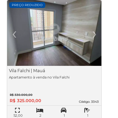
PREÇO REDUZIDO
‹
›
Previous
Ne
Vila Falchi | Mauá
V
Apartamento à venda no Vila Falchi
R$ 330.000,00
R$ 325.000,00
Código. 3343
Código. 3343
52,00
2
1
1