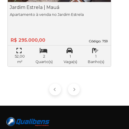
Jardim Estrela | Mauá
P
Apartamento à venda no Jardim Estrela
R$ 295.000,00
Código. 759
Código. 759
52,00
2
1
1
m²
Quarto(s)
Vaga(s)
Banho(s)