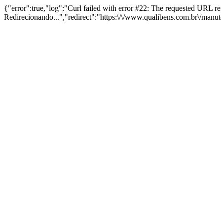
{"error":true,"log":"Curl failed with error #22: The requested URL 
Redirecionando...","redirect":"https:\/\/www.qualibens.com.br\/manu